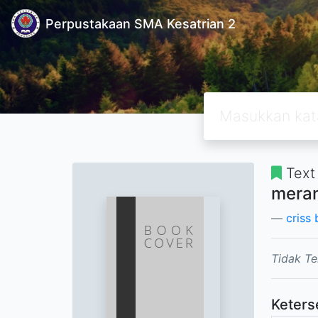
Perpustakaan SMA Kesatrian 2
Text
mera
criss 
Tidak Te
Keters