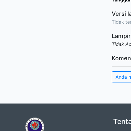
Versi l
Tidak ter
Lampir
Tidak A
Komen
Anda h
Tent