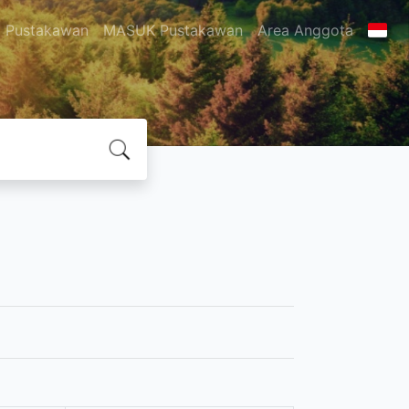
Pustakawan
MASUK Pustakawan
Area Anggota