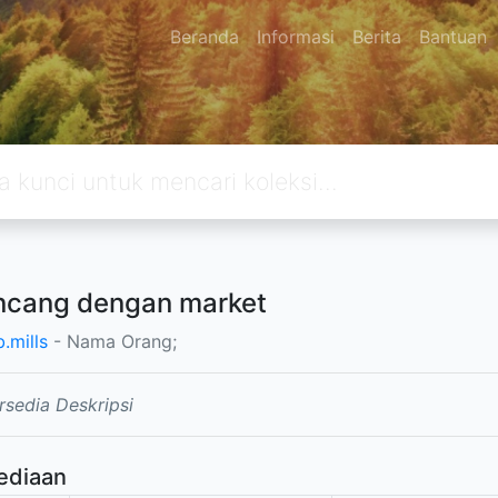
Beranda
Informasi
Berita
Bantuan
ncang dengan market
b.mills
- Nama Orang;
rsedia Deskripsi
ediaan