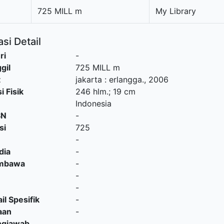
725 MILL m
My Library
si Detail
ri
-
gil
725 MILL m
t
jakarta
:
erlangga
.,
2006
i Fisik
246 hlm.; 19 cm
Indonesia
SN
-
si
725
-
dia
-
embawa
-
-
-
il Spesifik
-
aan
-
ngjawab