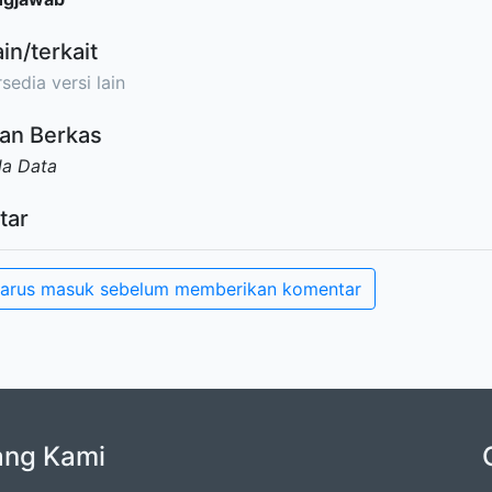
ain/terkait
sedia versi lain
an Berkas
da Data
tar
arus masuk sebelum memberikan komentar
ang Kami