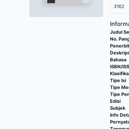
3162
Informa
Judul Se
No. Pang
Penerbi
Deskrips
Bahasa
ISBN/IS
Klasifika
Tipe Isi
Tipe Me
Tipe P
Edisi
Subjek
Info Deta
Pernyat
Tanggu