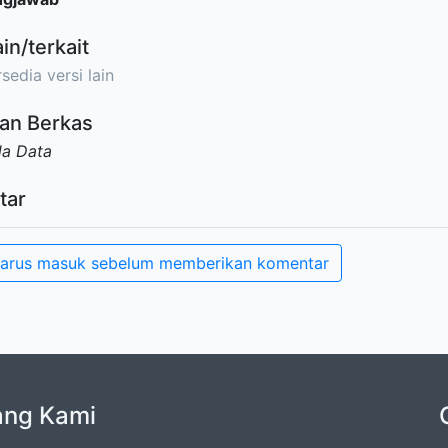
ain/terkait
sedia versi lain
an Berkas
da Data
tar
arus masuk sebelum memberikan komentar
ang Kami