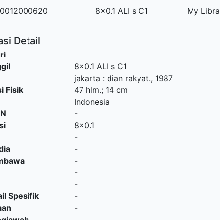
20012000620
8x0.1 ALI s C1
My Libra
si Detail
ri
-
gil
8x0.1 ALI s C1
t
jakarta
:
dian rakyat
.,
1987
i Fisik
47 hlm.; 14 cm
Indonesia
SN
-
si
8x0.1
-
dia
-
embawa
-
-
-
il Spesifik
-
aan
-
ngjawab