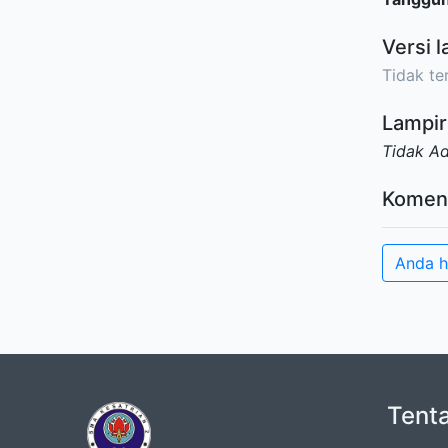
Versi l
Tidak ter
Lampir
Tidak A
Komen
Anda h
Tent