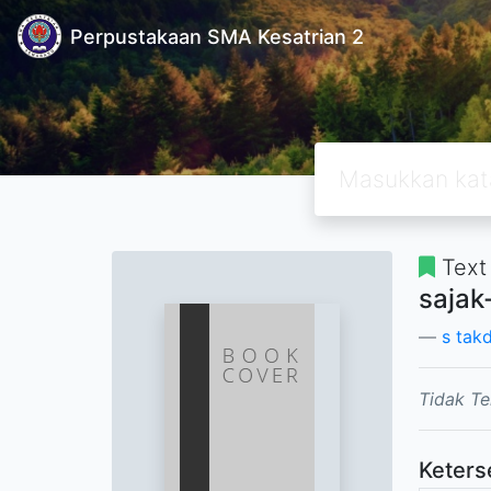
Perpustakaan SMA Kesatrian 2
Text
sajak
s takd
Tidak Te
Keters