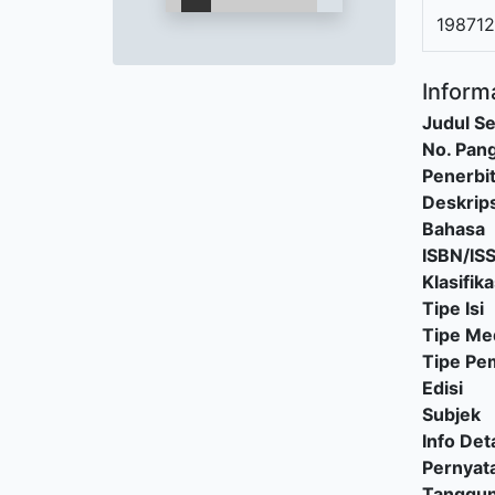
19871
Informa
Judul Se
No. Pang
Penerbi
Deskrips
Bahasa
ISBN/IS
Klasifika
Tipe Isi
Tipe Me
Tipe P
Edisi
Subjek
Info Deta
Pernyat
Tanggu