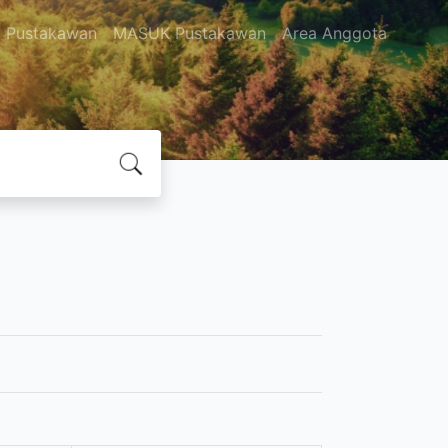
Pustakawan
MASUK Pustakawan
Area Anggota