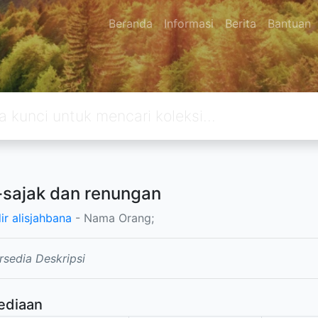
Beranda
Informasi
Berita
Bantuan
-sajak dan renungan
ir alisjahbana
- Nama Orang;
rsedia Deskripsi
ediaan