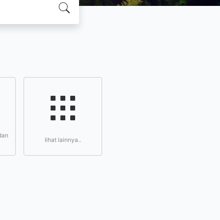
dan
lihat lainnya..