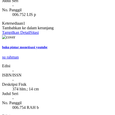
Judul Seri
-
No. Panggil
006.752 LIS p
Ketersediaan
1
Tambahkan ke dalam keranjang
Tampilkan Detail
Sitasi
buku pintar monetisasi youtube
su rahman
Edisi
-
ISBN/ISSN
-
Deskripsi Fisik
374 hlm.; 14 cm
Judul Seri
-
No. Panggil
006.754 RAH b