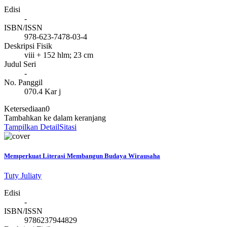
Edisi
-
ISBN/ISSN
978-623-7478-03-4
Deskripsi Fisik
viii + 152 hlm; 23 cm
Judul Seri
-
No. Panggil
070.4 Kar j
Ketersediaan
0
Tambahkan ke dalam keranjang
Tampilkan Detail
Sitasi
Memperkuat Literasi Membangun Budaya Wirausaha
Tuty Juliaty
Edisi
-
ISBN/ISSN
9786237944829