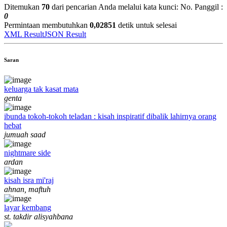
Ditemukan
70
dari pencarian Anda melalui kata kunci:
No. Panggil :
0
Permintaan membutuhkan
0,02851
detik untuk selesai
XML Result
JSON Result
Saran
keluarga tak kasat mata
genta
ibunda tokoh-tokoh teladan : kisah inspiratif dibalik lahirnya orang
hebat
jumuah saad
nightmare side
ardan
kisah isra mi'raj
ahnan, maftuh
layar kembang
st. takdir alisyahbana