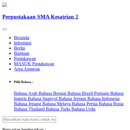
Perpustakaan SMA Kesatrian 2
Beranda
Informasi
Berita
Bantuan
Pustakawan
MASUK Pustakawan
Area Anggota
Pilih Bahasa :
Bahasa Arab
Bahasa Bengal
Bahasa Brazil Portugis
Bahasa
Inggris
Bahasa Spanyol
Bahasa Jerman
Bahasa Indonesia
Bahasa Jepang
Bahasa Melayu
Bahasa Persia
Bahasa Rusia
Bahasa Thailand
Bahasa Turki
Bahasa Urdu
Pencarian berdasarkan :