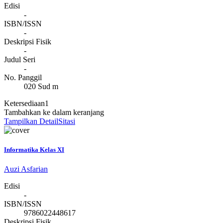
Edisi
-
ISBN/ISSN
-
Deskripsi Fisik
-
Judul Seri
-
No. Panggil
020 Sud m
Ketersediaan
1
Tambahkan ke dalam keranjang
Tampilkan Detail
Sitasi
Informatika Kelas XI
Auzi Asfarian
Edisi
-
ISBN/ISSN
9786022448617
Deskripsi Fisik