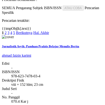
SEMUA
Pengarang
Subjek
ISBN/ISSN
Pencarian
ATAU COBA
Spesifik
Pencarian terakhir:
{{tmpObj[k].text}}
1
2
3
4
5
Berikutnya
Hal. Akhir
Jurnalistik Asyik: Panduan Praktis Belajar Menulis Berita
ahmad faizin karimi
Edisi
-
ISBN/ISSN
978-623-7478-03-4
Deskripsi Fisik
viii + 152 hlm; 23 cm
Judul Seri
-
No. Panggil
070.4 Kar j