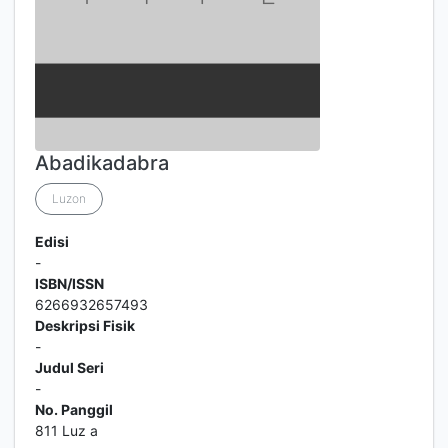
Abadikadabra
Luzon
Edisi
-
ISBN/ISSN
6266932657493
Deskripsi Fisik
-
Judul Seri
-
No. Panggil
811 Luz a