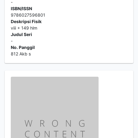
-
ISBN/ISSN
9786027596801
Deskripsi Fisik
viii + 149 hlm
Judul Seri
-
No. Panggil
812 Akb s