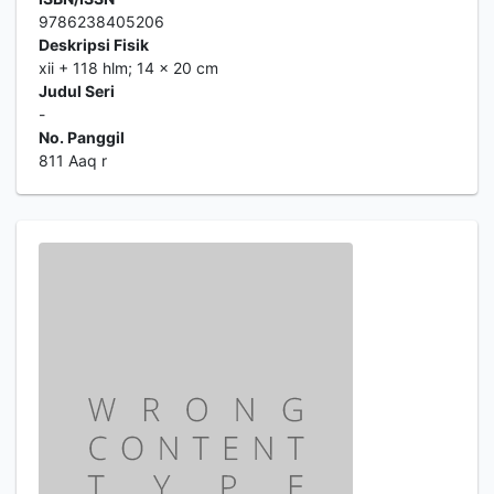
9786238405206
Deskripsi Fisik
xii + 118 hlm; 14 x 20 cm
Judul Seri
-
No. Panggil
811 Aaq r