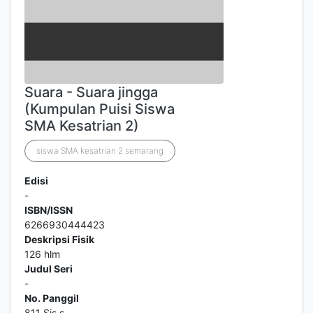
Suara - Suara jingga
(Kumpulan Puisi Siswa
SMA Kesatrian 2)
siswa SMA kesatrian 2 semarang
Edisi
-
ISBN/ISSN
6266930444423
Deskripsi Fisik
126 hlm
Judul Seri
-
No. Panggil
811 Sis s