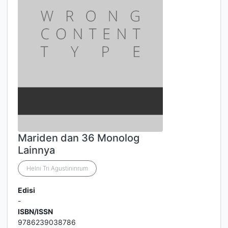
Mariden dan 36 Monolog
Lainnya
Helni Tri Agustininrum
Edisi
-
ISBN/ISSN
9786239038786