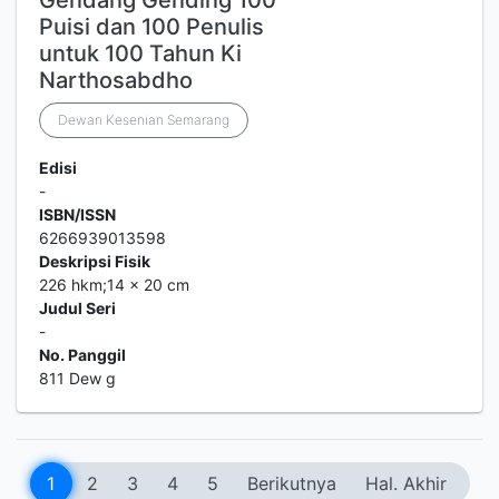
Gendang Gending 100
Puisi dan 100 Penulis
untuk 100 Tahun Ki
Narthosabdho
Dewan Kesenian Semarang
Edisi
-
ISBN/ISSN
6266939013598
Deskripsi Fisik
226 hkm;14 x 20 cm
Judul Seri
-
No. Panggil
811 Dew g
1
2
3
4
5
Berikutnya
Hal. Akhir