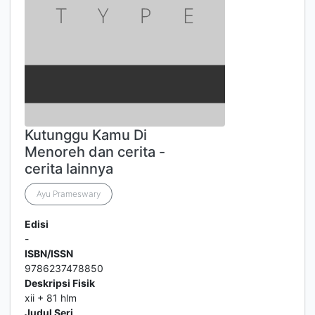
Kutunggu Kamu Di
Menoreh dan cerita -
cerita lainnya
Ayu Prameswary
Edisi
-
ISBN/ISSN
9786237478850
Deskripsi Fisik
xii + 81 hlm
Judul Seri