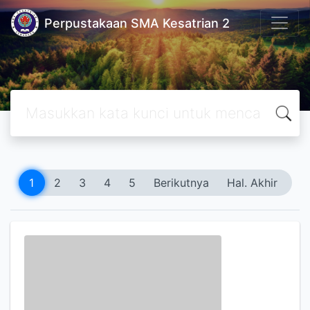
Perpustakaan SMA Kesatrian 2
1
2
3
4
5
Berikutnya
Hal. Akhir