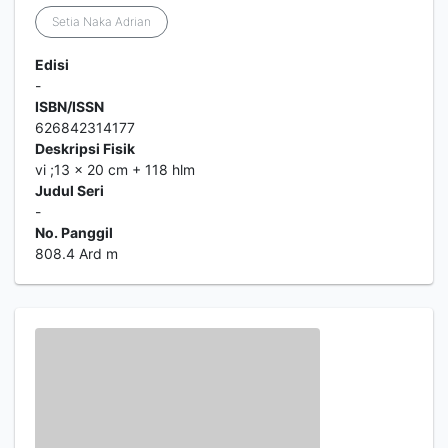
Setia Naka Adrian
Edisi
-
ISBN/ISSN
626842314177
Deskripsi Fisik
vi ;13 x 20 cm + 118 hlm
Judul Seri
-
No. Panggil
808.4 Ard m