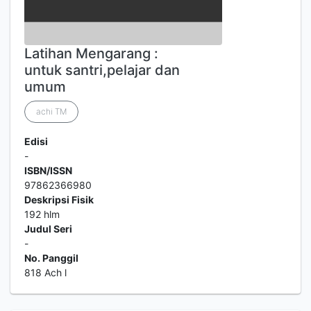
Latihan Mengarang :
untuk santri,pelajar dan
umum
achi TM
Edisi
-
ISBN/ISSN
97862366980
Deskripsi Fisik
192 hlm
Judul Seri
-
No. Panggil
818 Ach l