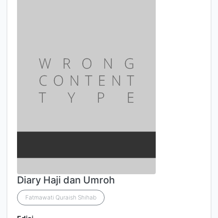
Diary Haji dan Umroh
Fatmawati Quraish Shihab